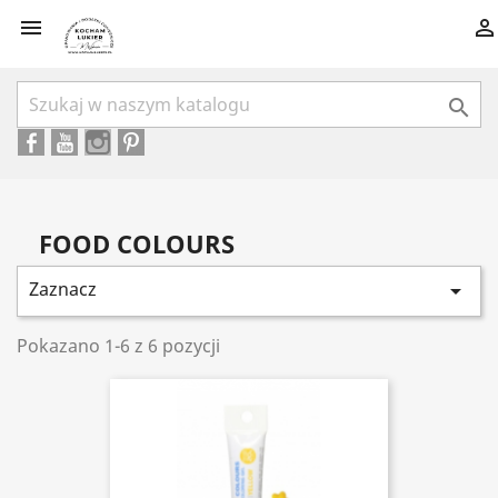



FOOD COLOURS
Zaznacz

Pokazano 1-6 z 6 pozycji