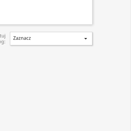
tuj
Zaznacz

wg: