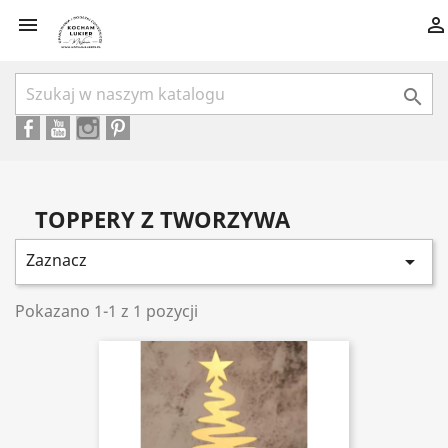



TOPPERY Z TWORZYWA
Zaznacz

Pokazano 1-1 z 1 pozycji