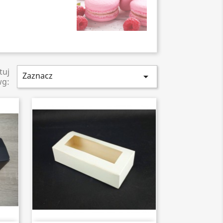
tuj
Zaznacz

wg: