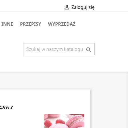

Zaloguj się
INNE
PRZEPISY
WYPRZEDAŻ

XIVw.?