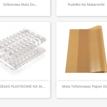
Szybki podgląd
Szybki podgląd


Silikonowa Mata Do...
Pudełko Na Makaroniki
Szybki podgląd
Szybki podgląd


DEŁKO PLASTIKOWE NA 36...
Mata Tefolonowa/ Papier Do.