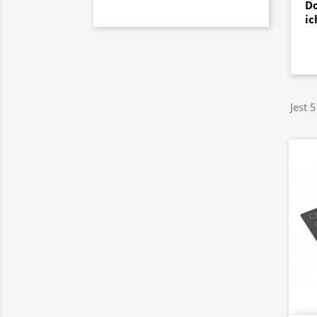
Do
ic
Jest 