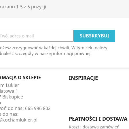
azano 1-5 z 5 pozycji
ożesz zrezygnować w każdej chwili. W tym celu należy
naleźć szczegóły w naszej informacji prawnej.
RMACJA O SKLEPIE
INSPIRACJE
m Lukier
wiatowa 1
7 Biskupice
a
oń do nas:
665 996 802
z do nas:
PŁATNOŚCI I DOSTAWA
@kochamlukier.pl
Koszt i dostawa zamówień