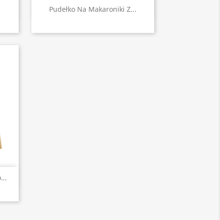
Szybki podgląd

Pudełko Na Makaroniki Z...
..