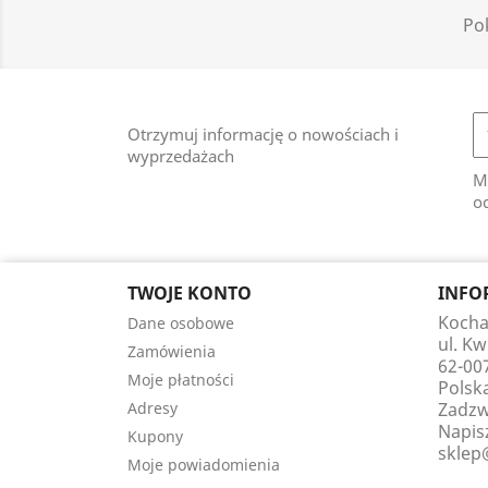
Pok
Otrzymuj informację o nowościach i
wyprzedażach
M
od
TWOJE KONTO
INFO
Kocha
Dane osobowe
ul. K
Zamówienia
62-00
Moje płatności
Polsk
Adresy
Zadzw
Napis
Kupony
sklep
Moje powiadomienia